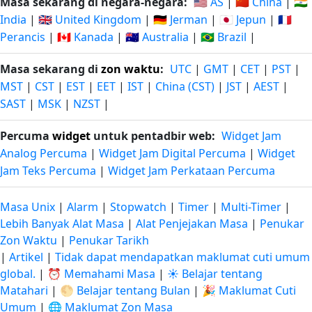
Masa sekarang di negara-negara:
🇺🇸 AS
|
🇨🇳 China
|
🇮🇳
India
|
🇬🇧 United Kingdom
|
🇩🇪 Jerman
|
🇯🇵 Jepun
|
🇫🇷
Perancis
|
🇨🇦 Kanada
|
🇦🇺 Australia
|
🇧🇷 Brazil
|
Masa sekarang di
zon waktu
:
UTC
|
GMT
|
CET
|
PST
|
MST
|
CST
|
EST
|
EET
|
IST
|
China (CST)
|
JST
|
AEST
|
SAST
|
MSK
|
NZST
|
Percuma
widget
untuk pentadbir web:
Widget Jam
Analog Percuma
|
Widget Jam Digital Percuma
|
Widget
Jam Teks Percuma
|
Widget Jam Perkataan Percuma
Masa Unix
|
Alarm
|
Stopwatch
|
Timer
|
Multi-Timer
|
Lebih Banyak Alat Masa
|
Alat Penjejakan Masa
|
Penukar
Zon Waktu
|
Penukar Tarikh
|
Artikel
|
Tidak dapat mendapatkan maklumat cuti umum
global.
|
⏰ Memahami Masa
|
☀️ Belajar tentang
Matahari
|
🌕 Belajar tentang Bulan
|
🎉 Maklumat Cuti
Umum
|
🌐 Maklumat Zon Masa