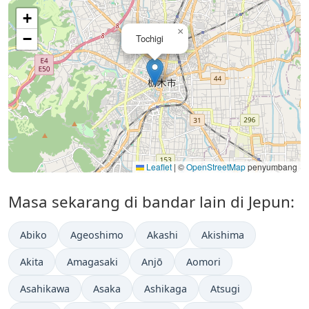
+
×
−
Tochigi
Leaflet
|
©
OpenStreetMap
penyumbang
Masa sekarang di bandar lain di Jepun:
Abiko
Ageoshimo
Akashi
Akishima
Akita
Amagasaki
Anjō
Aomori
Asahikawa
Asaka
Ashikaga
Atsugi