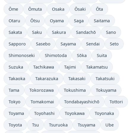
Ōme
Ōmuta
Osaka
Ōsaki
Ōta
Otaru
Ōtsu
Oyama
Saga
Saitama
Sakata
Saku
Sakura
Sandachō
Sano
Sapporo
Sasebo
Sayama
Sendai
Seto
Shimonoseki
Shimotoda
Sōka
Suita
Suzuka
Tachikawa
Tajimi
Takamatsu
Takaoka
Takarazuka
Takasaki
Takatsuki
Tama
Tokorozawa
Tokushima
Tokuyama
Tokyo
Tomakomai
Tondabayashichō
Tottori
Toyama
Toyohashi
Toyokawa
Toyonaka
Toyota
Tsu
Tsuruoka
Tsuyama
Ube