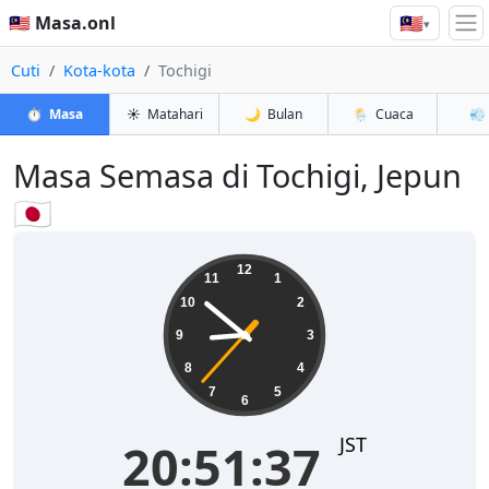
🇲🇾
🇲🇾 Masa.onl
▾
Cuti
Kota-kota
Tochigi
⏱️
Masa
☀️
Matahari
🌙
Bulan
🌦️
Cuaca
💨
Masa Semasa di Tochigi, Jepun
🇯🇵
20:51:38
12
11
1
10
2
9
3
8
4
7
5
6
JST
20:51:38