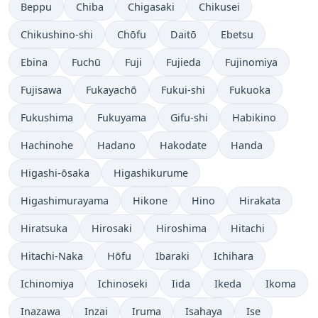
Beppu
Chiba
Chigasaki
Chikusei
Chikushino-shi
Chōfu
Daitō
Ebetsu
Ebina
Fuchū
Fuji
Fujieda
Fujinomiya
Fujisawa
Fukayachō
Fukui-shi
Fukuoka
Fukushima
Fukuyama
Gifu-shi
Habikino
Hachinohe
Hadano
Hakodate
Handa
Higashi-ōsaka
Higashikurume
Higashimurayama
Hikone
Hino
Hirakata
Hiratsuka
Hirosaki
Hiroshima
Hitachi
Hitachi-Naka
Hōfu
Ibaraki
Ichihara
Ichinomiya
Ichinoseki
Iida
Ikeda
Ikoma
Inazawa
Inzai
Iruma
Isahaya
Ise