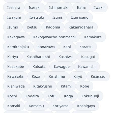
Isehara
Isesaki
Ishinomaki
Itami
Iwaki
Iwakuni
Iwatsuki
Izumi
Izumisano
Izumo
Jōetsu
Kadoma
Kakamigahara
Kakegawa
Kakogawachō-honmachi
Kamakura
Kamirenjaku
Kanazawa
Kani
Karatsu
Kariya
Kashihara-shi
Kashiwa
Kasugai
Kasukabe
Katsuta
Kawagoe
Kawanishi
Kawasaki
Kazo
Kirishima
Kiryū
Kisarazu
Kishiwada
Kitakyushu
Kitami
Kobe
Kochi
Kodaira
Kōfu
Koga
Kokubunji
Komaki
Komatsu
Kōriyama
Koshigaya