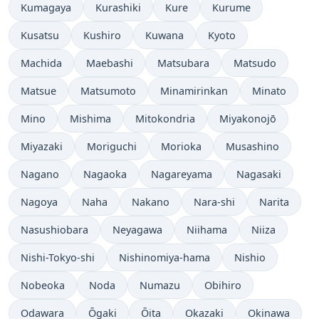
Kumagaya
Kurashiki
Kure
Kurume
Kusatsu
Kushiro
Kuwana
Kyoto
Machida
Maebashi
Matsubara
Matsudo
Matsue
Matsumoto
Minamirinkan
Minato
Mino
Mishima
Mitokondria
Miyakonojō
Miyazaki
Moriguchi
Morioka
Musashino
Nagano
Nagaoka
Nagareyama
Nagasaki
Nagoya
Naha
Nakano
Nara-shi
Narita
Nasushiobara
Neyagawa
Niihama
Niiza
Nishi-Tokyo-shi
Nishinomiya-hama
Nishio
Nobeoka
Noda
Numazu
Obihiro
Odawara
Ōgaki
Ōita
Okazaki
Okinawa