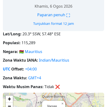
Khamis, 6 Ogos 2026
⛶
Paparan penuh
Tunjukkan format 12 jam
Lat/Long:
20.3° SSW, 57.48° ESE
Populasi:
115,289
Negara:
🇲🇺
Mauritius
Zona Waktu IANA:
Indian/Mauritius
UTC
Offset:
+04:00
Zona Waktu:
GMT+4
Waktu Musim Panas:
Tidak
❌
+
×
−
Vacoas