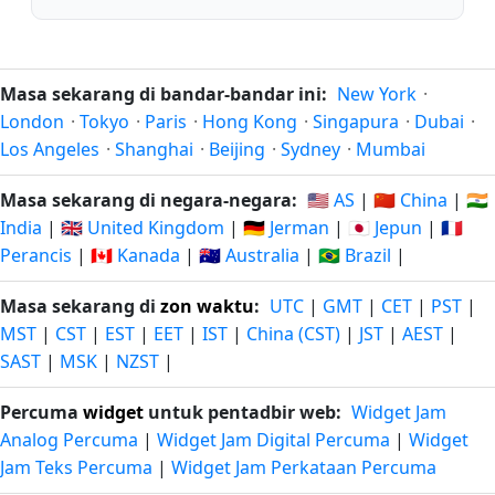
Masa sekarang di bandar-bandar ini:
New York
·
London
·
Tokyo
·
Paris
·
Hong Kong
·
Singapura
·
Dubai
·
Los Angeles
·
Shanghai
·
Beijing
·
Sydney
·
Mumbai
Masa sekarang di negara-negara:
🇺🇸 AS
|
🇨🇳 China
|
🇮🇳
India
|
🇬🇧 United Kingdom
|
🇩🇪 Jerman
|
🇯🇵 Jepun
|
🇫🇷
Perancis
|
🇨🇦 Kanada
|
🇦🇺 Australia
|
🇧🇷 Brazil
|
Masa sekarang di
zon waktu
:
UTC
|
GMT
|
CET
|
PST
|
MST
|
CST
|
EST
|
EET
|
IST
|
China (CST)
|
JST
|
AEST
|
SAST
|
MSK
|
NZST
|
Percuma
widget
untuk pentadbir web:
Widget Jam
Analog Percuma
|
Widget Jam Digital Percuma
|
Widget
Jam Teks Percuma
|
Widget Jam Perkataan Percuma