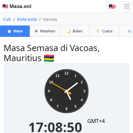
🇲🇾
🇲🇾 Masa.onl
▾
Cuti
Kota-kota
Vacoas
⏱️
Masa
☀️
Matahari
🌙
Bulan
🌦️
Cuaca
💨
Masa Semasa di Vacoas,
Mauritius 🇲🇺
17:08:51
12
11
1
10
2
9
3
8
4
7
5
6
GMT+4
17:08:51