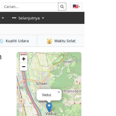
🇲🇾
▾
Selanjutnya
💨
🕌
Kualiti Udara
Waktu Solat
n
+
−
×
Vaduz