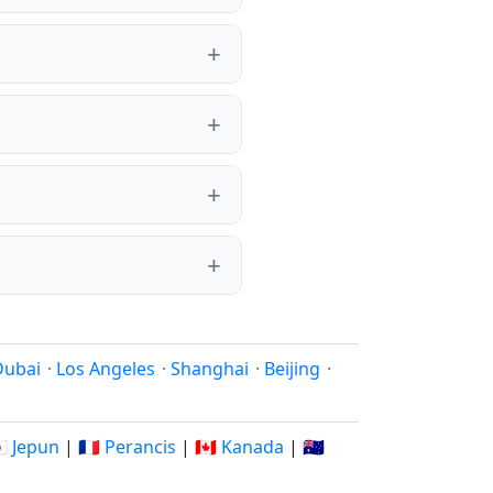
Dubai
·
Los Angeles
·
Shanghai
·
Beijing
·
🇵 Jepun
|
🇫🇷 Perancis
|
🇨🇦 Kanada
|
🇦🇺