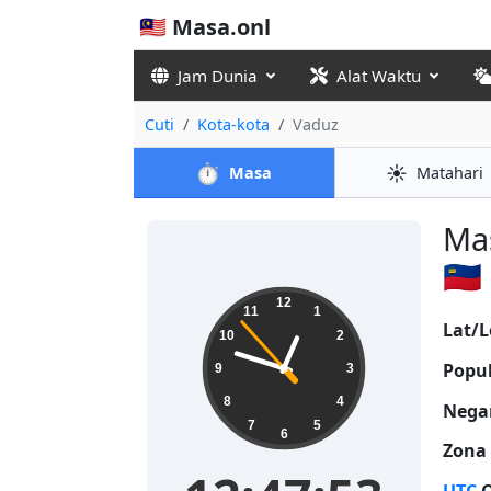
🇲🇾 Masa.onl
Jam Dunia
Alat Waktu
Cuti
Kota-kota
Vaduz
⏱️
☀️
Masa
Matahari
Mas
🇱🇮
12:47:53
12
11
1
Lat/L
10
2
Popul
9
3
8
4
Nega
7
5
6
Zona