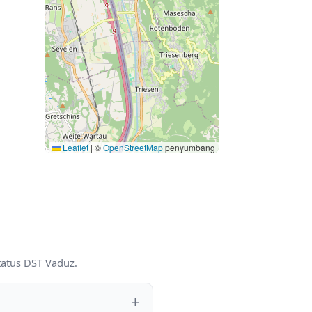
Leaflet
|
©
OpenStreetMap
penyumbang
tatus DST Vaduz.