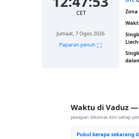
12:47:53
UTC
O
Zona
CET
Wakt
Jumaat, 7 Ogos 2026
Sing
Liech
⛶
Paparan penuh
Sing
dalam
Waktu di Vaduz —
Jawapan dikemas kini setiap p
Pukul berapa sekarang d