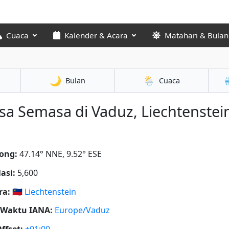
Cuaca
Kalender & Acara
Matahari & Bulan
🌙
🌦️
Bulan
Cuaca
a Semasa di Vaduz, Liechtenstei
ong:
47.14° NNE, 9.52° ESE
asi:
5,600
ra:
🇱🇮
Liechtenstein
 Waktu IANA:
Europe/Vaduz