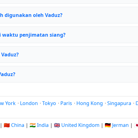
h digunakan oleh Vaduz?
 waktu penjimatan siang?
 Vaduz?
Vaduz?
w York
·
London
·
Tokyo
·
Paris
·
Hong Kong
·
Singapura
·
|
🇨🇳 China
|
🇮🇳 India
|
🇬🇧 United Kingdom
|
🇩🇪 Jerman
|
