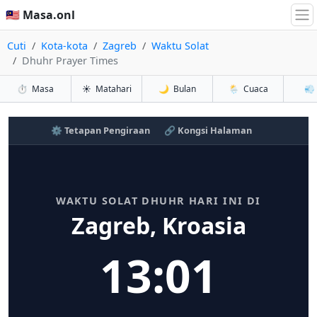
🇲🇾 Masa.onl
Cuti
Kota-kota
Zagreb
Waktu Solat
Dhuhr Prayer Times
⏱️
Masa
☀️
Matahari
🌙
Bulan
🌦️
Cuaca
💨
⚙️ Tetapan Pengiraan
🔗 Kongsi Halaman
WAKTU SOLAT DHUHR HARI INI DI
Zagreb, Kroasia
13:01