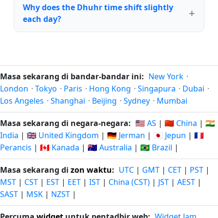
Why does the Dhuhr time shift slightly
each day?
Masa sekarang di bandar-bandar ini:
New York
·
London
·
Tokyo
·
Paris
·
Hong Kong
·
Singapura
·
Dubai
·
Los Angeles
·
Shanghai
·
Beijing
·
Sydney
·
Mumbai
Masa sekarang di negara-negara:
🇺🇸 AS
|
🇨🇳 China
|
🇮🇳
India
|
🇬🇧 United Kingdom
|
🇩🇪 Jerman
|
🇯🇵 Jepun
|
🇫🇷
Perancis
|
🇨🇦 Kanada
|
🇦🇺 Australia
|
🇧🇷 Brazil
|
Masa sekarang di
zon waktu
:
UTC
|
GMT
|
CET
|
PST
|
MST
|
CST
|
EST
|
EET
|
IST
|
China (CST)
|
JST
|
AEST
|
SAST
|
MSK
|
NZST
|
Percuma
widget
untuk pentadbir web:
Widget Jam