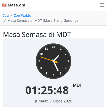
🇲🇾 Masa.onl
Cuti
Zon Waktu
Masa Semasa di MDT (Masa Siang Gunung)
Masa Semasa di MDT
01:25:48
12
11
1
10
2
9
3
8
4
7
5
6
MDT
01:25:48
Jumaat, 7 Ogos 2026