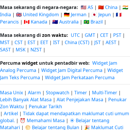
Masa sekarang di negara-negara:
🇺🇸 AS
|
🇨🇳 China
|
🇮🇳
India
|
🇬🇧 United Kingdom
|
🇩🇪 Jerman
|
🇯🇵 Jepun
|
🇫🇷
Perancis
|
🇨🇦 Kanada
|
🇦🇺 Australia
|
🇧🇷 Brazil
|
Masa sekarang di
zon waktu
:
UTC
|
GMT
|
CET
|
PST
|
MST
|
CST
|
EST
|
EET
|
IST
|
China (CST)
|
JST
|
AEST
|
SAST
|
MSK
|
NZST
|
Percuma
widget
untuk pentadbir web:
Widget Jam
Analog Percuma
|
Widget Jam Digital Percuma
|
Widget
Jam Teks Percuma
|
Widget Jam Perkataan Percuma
Masa Unix
|
Alarm
|
Stopwatch
|
Timer
|
Multi-Timer
|
Lebih Banyak Alat Masa
|
Alat Penjejakan Masa
|
Penukar
Zon Waktu
|
Penukar Tarikh
|
Artikel
|
Tidak dapat mendapatkan maklumat cuti umum
global.
|
⏰ Memahami Masa
|
☀️ Belajar tentang
Matahari
|
🌕 Belajar tentang Bulan
|
🎉 Maklumat Cuti