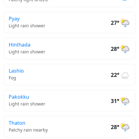
Pyay
27°
Light rain shower
Hinthada
28°
Light rain shower
Lashio
22°
Fog
Pakokku
31°
Light rain shower
Thaton
28°
Patchy rain nearby