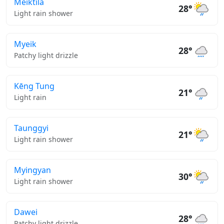
Meiktila
28°
Light rain shower
Myeik
28°
Patchy light drizzle
Kēng Tung
21°
Light rain
Taunggyi
21°
Light rain shower
Myingyan
30°
Light rain shower
Dawei
28°
Patchy light drizzle