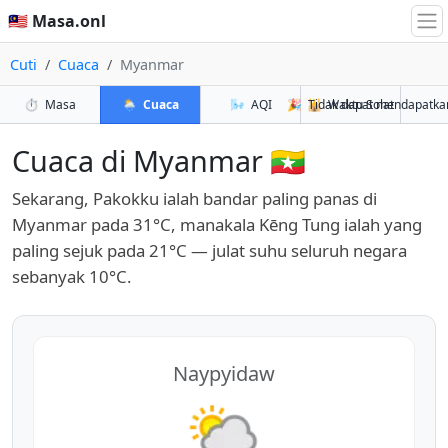
🇲🇾 Masa.onl
Cuti
Cuaca
Myanmar
⏱️
Masa
🌦️
Cuaca
🌬️
AQI
🎉
🕌
Tidak dapat mendapatka
Waktu Solat
Cuaca di Myanmar 🇲🇲
Sekarang, Pakokku ialah bandar paling panas di
Myanmar pada 31°C, manakala Kēng Tung ialah yang
paling sejuk pada 21°C — julat suhu seluruh negara
sebanyak 10°C.
Naypyidaw