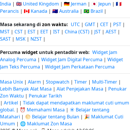
India
|
🇬🇧 United Kingdom
|
🇩🇪 Jerman
|
🇯🇵 Jepun
|
🇫🇷
Perancis
|
🇨🇦 Kanada
|
🇦🇺 Australia
|
🇧🇷 Brazil
|
Masa sekarang di
zon waktu
:
UTC
|
GMT
|
CET
|
PST
|
MST
|
CST
|
EST
|
EET
|
IST
|
China (CST)
|
JST
|
AEST
|
SAST
|
MSK
|
NZST
|
Percuma
widget
untuk pentadbir web:
Widget Jam
Analog Percuma
|
Widget Jam Digital Percuma
|
Widget
Jam Teks Percuma
|
Widget Jam Perkataan Percuma
Masa Unix
|
Alarm
|
Stopwatch
|
Timer
|
Multi-Timer
|
Lebih Banyak Alat Masa
|
Alat Penjejakan Masa
|
Penukar
Zon Waktu
|
Penukar Tarikh
|
Artikel
|
Tidak dapat mendapatkan maklumat cuti umum
global.
|
⏰ Memahami Masa
|
☀️ Belajar tentang
Matahari
|
🌕 Belajar tentang Bulan
|
🎉 Maklumat Cuti
Umum
|
🌐 Maklumat Zon Masa