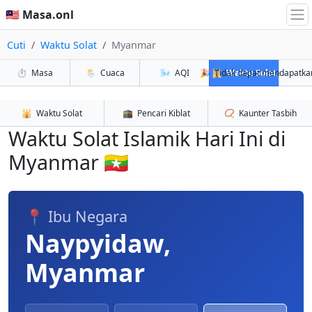
🇲🇾 Masa.onl
Cuti
Waktu Solat
Myanmar
⏱️
Masa
🌦️
Cuaca
🌬️
AQI
🎉
🕌
Tidak dapat mendapatka
Waktu Solat
🕌
Waktu Solat
🕋
Pencari Kiblat
📿
Kaunter Tasbih
Waktu Solat Islamik Hari Ini di
Myanmar 🇲🇲
📍 Ibu Negara
Naypyidaw,
Myanmar