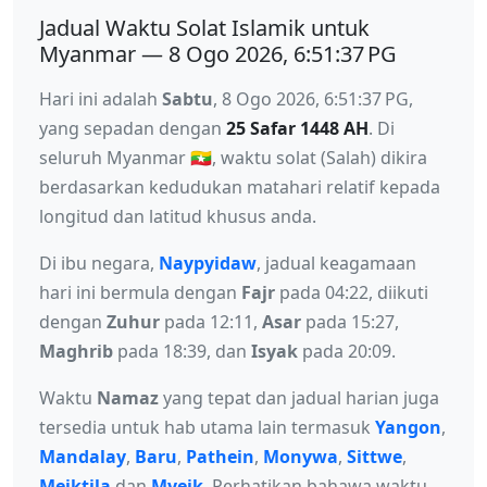
Jadual Waktu Solat Islamik untuk
Myanmar — 8 Ogo 2026, 6:51:37 PG
Hari ini adalah
Sabtu
, 8 Ogo 2026, 6:51:37 PG,
yang sepadan dengan
25 Safar 1448 AH
. Di
seluruh Myanmar 🇲🇲, waktu solat (Salah) dikira
berdasarkan kedudukan matahari relatif kepada
longitud dan latitud khusus anda.
Di ibu negara,
Naypyidaw
, jadual keagamaan
hari ini bermula dengan
Fajr
pada 04:22, diikuti
dengan
Zuhur
pada 12:11,
Asar
pada 15:27,
Maghrib
pada 18:39, dan
Isyak
pada 20:09.
Waktu
Namaz
yang tepat dan jadual harian juga
tersedia untuk hab utama lain termasuk
Yangon
,
Mandalay
,
Baru
,
Pathein
,
Monywa
,
Sittwe
,
Meiktila
dan
Myeik
. Perhatikan bahawa waktu