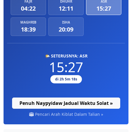
FAJR
DHUHR
ASR
04:22
12:11
15:27
MAGHRIB
ISHA
18:39
20:09
🌤️ SETERUSNYA: ASR
15:27
di 2h 5m 18s
Penuh Naypyidaw Jadual Waktu Solat »
Pencari Arah Kiblat Dalam Talian »