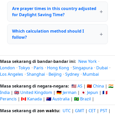
Are prayer times in this country adjusted
for Daylight Saving Time?
Which calculation method should I
follow?
Masa sekarang di bandar-bandar ini:
New York
·
London
·
Tokyo
·
Paris
·
Hong Kong
·
Singapura
·
Dubai
·
Los Angeles
·
Shanghai
·
Beijing
·
Sydney
·
Mumbai
Masa sekarang di negara-negara:
🇺🇸 AS
|
🇨🇳 China
|
🇮🇳
India
|
🇬🇧 United Kingdom
|
🇩🇪 Jerman
|
🇯🇵 Jepun
|
🇫🇷
Perancis
|
🇨🇦 Kanada
|
🇦🇺 Australia
|
🇧🇷 Brazil
|
Masa sekarang di
zon waktu
:
UTC
|
GMT
|
CET
|
PST
|