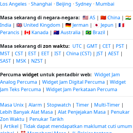
Los Angeles
·
Shanghai
·
Beijing
·
Sydney
·
Mumbai
Masa sekarang di negara-negara:
🇺🇸 AS
|
🇨🇳 China
|
🇮🇳
India
|
🇬🇧 United Kingdom
|
🇩🇪 Jerman
|
🇯🇵 Jepun
|
🇫🇷
Perancis
|
🇨🇦 Kanada
|
🇦🇺 Australia
|
🇧🇷 Brazil
|
Masa sekarang di
zon waktu
:
UTC
|
GMT
|
CET
|
PST
|
MST
|
CST
|
EST
|
EET
|
IST
|
China (CST)
|
JST
|
AEST
|
SAST
|
MSK
|
NZST
|
Percuma
widget
untuk pentadbir web:
Widget Jam
Analog Percuma
|
Widget Jam Digital Percuma
|
Widget
Jam Teks Percuma
|
Widget Jam Perkataan Percuma
Masa Unix
|
Alarm
|
Stopwatch
|
Timer
|
Multi-Timer
|
Lebih Banyak Alat Masa
|
Alat Penjejakan Masa
|
Penukar
Zon Waktu
|
Penukar Tarikh
|
Artikel
|
Tidak dapat mendapatkan maklumat cuti umum