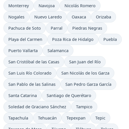
Monterrey
Navojoa
Nicolás Romero
Nogales
Nuevo Laredo
Oaxaca
Orizaba
Pachuca de Soto
Parral
Piedras Negras
Playa del Carmen
Poza Rica de Hidalgo
Puebla
Puerto Vallarta
Salamanca
San Cristóbal de las Casas
San Juan del Río
San Luis Río Colorado
San Nicolás de los Garza
San Pablo de las Salinas
San Pedro Garza García
Santa Catarina
Santiago de Querétaro
Soledad de Graciano Sánchez
Tampico
Tapachula
Tehuacán
Tepexpan
Tepic