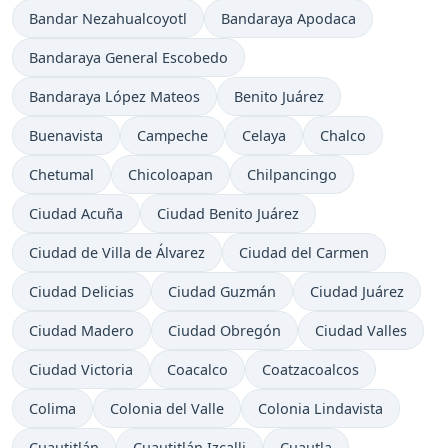
Bandar Nezahualcoyotl
Bandaraya Apodaca
Bandaraya General Escobedo
Bandaraya López Mateos
Benito Juárez
Buenavista
Campeche
Celaya
Chalco
Chetumal
Chicoloapan
Chilpancingo
Ciudad Acuña
Ciudad Benito Juárez
Ciudad de Villa de Álvarez
Ciudad del Carmen
Ciudad Delicias
Ciudad Guzmán
Ciudad Juárez
Ciudad Madero
Ciudad Obregón
Ciudad Valles
Ciudad Victoria
Coacalco
Coatzacoalcos
Colima
Colonia del Valle
Colonia Lindavista
Cuautitlán
Cuautitlán Izcalli
Cuautla