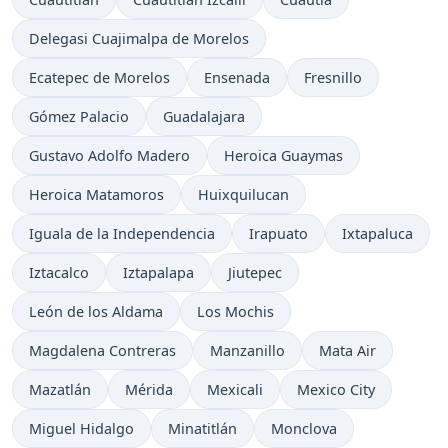
Delegasi Cuajimalpa de Morelos
Ecatepec de Morelos
Ensenada
Fresnillo
Gómez Palacio
Guadalajara
Gustavo Adolfo Madero
Heroica Guaymas
Heroica Matamoros
Huixquilucan
Iguala de la Independencia
Irapuato
Ixtapaluca
Iztacalco
Iztapalapa
Jiutepec
León de los Aldama
Los Mochis
Magdalena Contreras
Manzanillo
Mata Air
Mazatlán
Mérida
Mexicali
Mexico City
Miguel Hidalgo
Minatitlán
Monclova