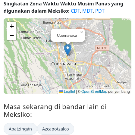
Singkatan Zona Waktu Waktu Musim Panas yang
digunakan dalam Meksiko:
CDT
,
MDT
,
PDT
+
×
−
Cuernavaca
Leaflet
|
©
OpenStreetMap
penyumbang
Masa sekarang di bandar lain di
Meksiko:
Apatzingán
Azcapotzalco