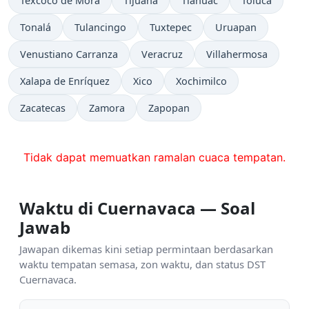
Texcoco de Mora
Tijuana
Tláhuac
Toluca
Tonalá
Tulancingo
Tuxtepec
Uruapan
Venustiano Carranza
Veracruz
Villahermosa
Xalapa de Enríquez
Xico
Xochimilco
Zacatecas
Zamora
Zapopan
Tidak dapat memuatkan ramalan cuaca tempatan.
Waktu di Cuernavaca — Soal
Jawab
Jawapan dikemas kini setiap permintaan berdasarkan
waktu tempatan semasa, zon waktu, dan status DST
Cuernavaca.