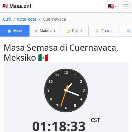
🇲🇾
🇲🇾 Masa.onl
▾
Cuti
Kota-kota
Cuernavaca
⏱️
Masa
☀️
Matahari
🌙
Bulan
🌦️
Cuaca
💨
Masa Semasa di Cuernavaca,
Meksiko 🇲🇽
01:18:33
12
11
1
10
2
9
3
8
4
7
5
6
CST
01:18:33