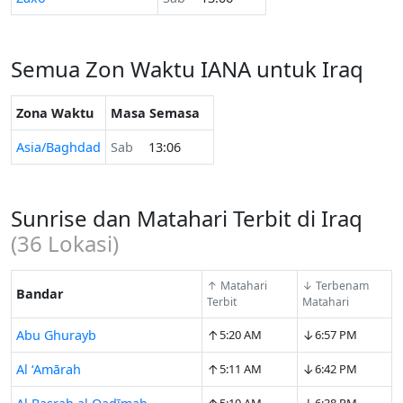
Semua Zon Waktu IANA untuk Iraq
Zona Waktu
Masa Semasa
Asia/Baghdad
Sab
13:06
Sunrise dan Matahari Terbit di Iraq
(
36
Lokasi)
↑ Matahari
↓ Terbenam
Bandar
Terbit
Matahari
↑
↓
Abu Ghurayb
5:20 AM
6:57 PM
↑
↓
Al ‘Amārah
5:11 AM
6:42 PM