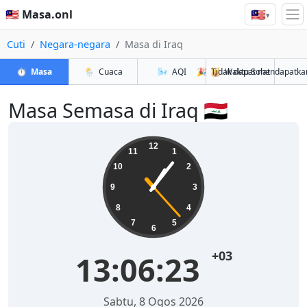
🇲🇾
🇲🇾 Masa.onl
▾
Cuti
Negara-negara
Masa di Iraq
⏱️
Masa
🌦️
Cuaca
🌬️
AQI
🎉
🕌
Tidak dapat mendapatka
Waktu Solat
Masa Semasa di Iraq 🇮🇶
12
11
1
10
2
9
3
8
4
7
5
6
+03
13:06:23
Sabtu, 8 Ogos 2026