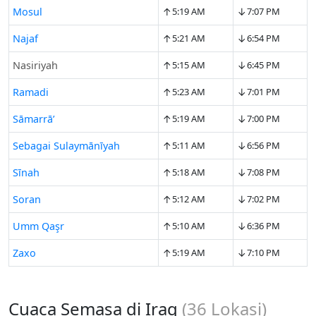
↑
↓
Mosul
5:19 AM
7:07 PM
↑
↓
Najaf
5:21 AM
6:54 PM
↑
↓
Nasiriyah
5:15 AM
6:45 PM
↑
↓
Ramadi
5:23 AM
7:01 PM
↑
↓
Sāmarrā’
5:19 AM
7:00 PM
↑
↓
Sebagai Sulaymānīyah
5:11 AM
6:56 PM
↑
↓
Sīnah
5:18 AM
7:08 PM
↑
↓
Soran
5:12 AM
7:02 PM
↑
↓
Umm Qaşr
5:10 AM
6:36 PM
↑
↓
Zaxo
5:19 AM
7:10 PM
Cuaca Semasa di Iraq
(
36
Lokasi)