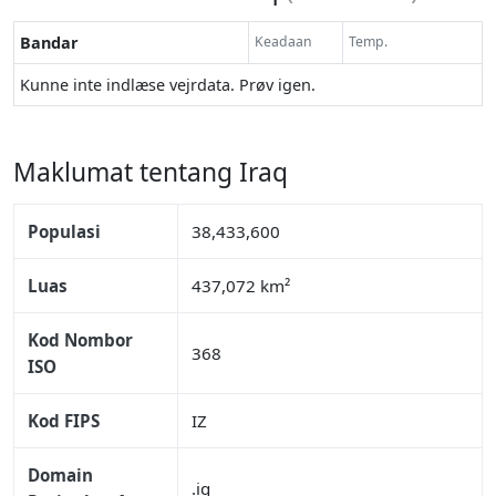
Bandar
Keadaan
Temp.
Kunne inte indlæse vejrdata. Prøv igen.
Maklumat tentang Iraq
Populasi
38,433,600
Luas
437,072 km²
Kod Nombor
368
ISO
Kod FIPS
IZ
Domain
.iq