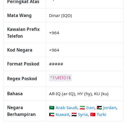
Peringkat Atas
Mata Wang
Dinar (IQD)
Kawalan Prefix
+964
Telefon
Kod Negara
+964
Format Poskod
#####
^(\d{5})$
Regex Poskod
Bahasa
AR-IQ (ar-IQ), HY (hy), KU (ku)
Negara
🇸🇦 Arab Saudi
,
🇮🇷 Iran
,
🇯🇴 Jordan
,
Berhampiran
🇰🇼 Kuwait
,
🇸🇾 Syria
,
🇹🇷 Turki