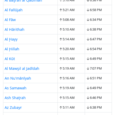
↑
↓
Al Başrah al Qadīmah
5:10 AM
6:38 PM
↑
↓
Al Fallūjah
5:21 AM
6:58 PM
↑
↓
Al Fāw
5:08 AM
6:34 PM
↑
↓
Al Hārithah
5:10 AM
6:38 PM
↑
↓
Al Ḩayy
5:14 AM
6:47 PM
↑
↓
Al Ḩillah
5:20 AM
6:54 PM
↑
↓
Al Kūt
5:15 AM
6:49 PM
↑
↓
Al Mawşil al Jadīdah
5:19 AM
7:07 PM
↑
↓
An Nu‘mānīyah
5:16 AM
6:51 PM
↑
↓
As Samawah
5:19 AM
6:49 PM
↑
↓
Ash Shaţrah
5:15 AM
6:46 PM
↑
↓
Az Zubayr
5:11 AM
6:38 PM