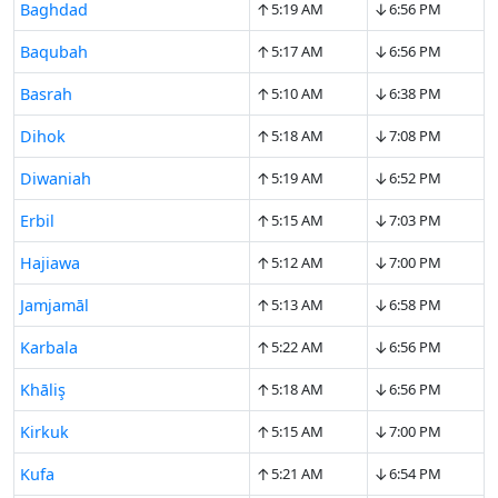
↑
↓
Baghdad
5:19 AM
6:56 PM
↑
↓
Baqubah
5:17 AM
6:56 PM
↑
↓
Basrah
5:10 AM
6:38 PM
↑
↓
Dihok
5:18 AM
7:08 PM
↑
↓
Diwaniah
5:19 AM
6:52 PM
↑
↓
Erbil
5:15 AM
7:03 PM
↑
↓
Hajiawa
5:12 AM
7:00 PM
↑
↓
Jamjamāl
5:13 AM
6:58 PM
↑
↓
Karbala
5:22 AM
6:56 PM
↑
↓
Khāliş
5:18 AM
6:56 PM
↑
↓
Kirkuk
5:15 AM
7:00 PM
↑
↓
Kufa
5:21 AM
6:54 PM