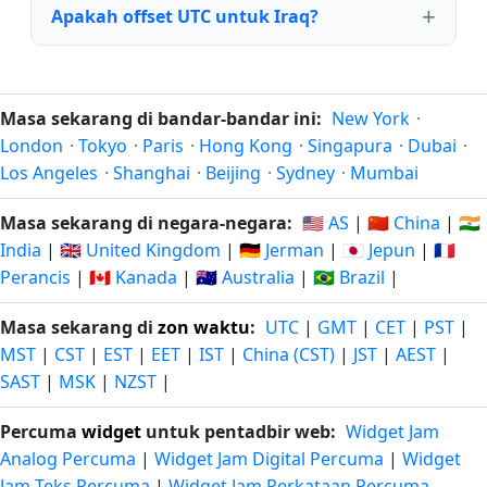
Apakah offset UTC untuk Iraq?
Masa sekarang di bandar-bandar ini:
New York
·
London
·
Tokyo
·
Paris
·
Hong Kong
·
Singapura
·
Dubai
·
Los Angeles
·
Shanghai
·
Beijing
·
Sydney
·
Mumbai
Masa sekarang di negara-negara:
🇺🇸 AS
|
🇨🇳 China
|
🇮🇳
India
|
🇬🇧 United Kingdom
|
🇩🇪 Jerman
|
🇯🇵 Jepun
|
🇫🇷
Perancis
|
🇨🇦 Kanada
|
🇦🇺 Australia
|
🇧🇷 Brazil
|
Masa sekarang di
zon waktu
:
UTC
|
GMT
|
CET
|
PST
|
MST
|
CST
|
EST
|
EET
|
IST
|
China (CST)
|
JST
|
AEST
|
SAST
|
MSK
|
NZST
|
Percuma
widget
untuk pentadbir web:
Widget Jam
Analog Percuma
|
Widget Jam Digital Percuma
|
Widget
Jam Teks Percuma
|
Widget Jam Perkataan Percuma