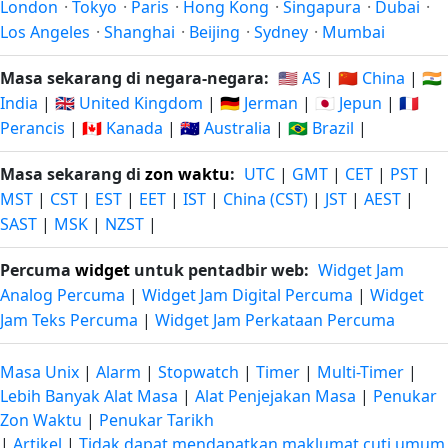
London
·
Tokyo
·
Paris
·
Hong Kong
·
Singapura
·
Dubai
·
Los Angeles
·
Shanghai
·
Beijing
·
Sydney
·
Mumbai
Masa sekarang di negara-negara:
🇺🇸 AS
|
🇨🇳 China
|
🇮🇳
India
|
🇬🇧 United Kingdom
|
🇩🇪 Jerman
|
🇯🇵 Jepun
|
🇫🇷
Perancis
|
🇨🇦 Kanada
|
🇦🇺 Australia
|
🇧🇷 Brazil
|
Masa sekarang di
zon waktu
:
UTC
|
GMT
|
CET
|
PST
|
MST
|
CST
|
EST
|
EET
|
IST
|
China (CST)
|
JST
|
AEST
|
SAST
|
MSK
|
NZST
|
Percuma
widget
untuk pentadbir web:
Widget Jam
Analog Percuma
|
Widget Jam Digital Percuma
|
Widget
Jam Teks Percuma
|
Widget Jam Perkataan Percuma
Masa Unix
|
Alarm
|
Stopwatch
|
Timer
|
Multi-Timer
|
Lebih Banyak Alat Masa
|
Alat Penjejakan Masa
|
Penukar
Zon Waktu
|
Penukar Tarikh
|
Artikel
|
Tidak dapat mendapatkan maklumat cuti umum