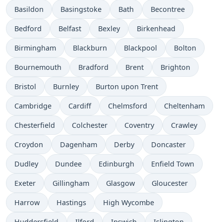
Basildon
Basingstoke
Bath
Becontree
Bedford
Belfast
Bexley
Birkenhead
Birmingham
Blackburn
Blackpool
Bolton
Bournemouth
Bradford
Brent
Brighton
Bristol
Burnley
Burton upon Trent
Cambridge
Cardiff
Chelmsford
Cheltenham
Chesterfield
Colchester
Coventry
Crawley
Croydon
Dagenham
Derby
Doncaster
Dudley
Dundee
Edinburgh
Enfield Town
Exeter
Gillingham
Glasgow
Gloucester
Harrow
Hastings
High Wycombe
Huddersfield
Ilford
Ipswich
Islington