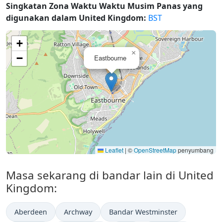
Singkatan Zona Waktu Waktu Musim Panas yang
digunakan dalam United Kingdom:
BST
+
×
−
Eastbourne
Leaflet
|
©
OpenStreetMap
penyumbang
Masa sekarang di bandar lain di United
Kingdom:
Aberdeen
Archway
Bandar Westminster