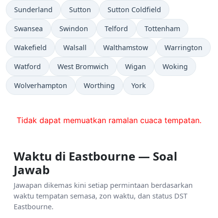
Sunderland
Sutton
Sutton Coldfield
Swansea
Swindon
Telford
Tottenham
Wakefield
Walsall
Walthamstow
Warrington
Watford
West Bromwich
Wigan
Woking
Wolverhampton
Worthing
York
Tidak dapat memuatkan ramalan cuaca tempatan.
Waktu di Eastbourne — Soal
Jawab
Jawapan dikemas kini setiap permintaan berdasarkan
waktu tempatan semasa, zon waktu, dan status DST
Eastbourne.