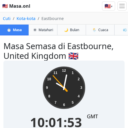
🇲🇾
🇲🇾 Masa.onl
▾
Cuti
Kota-kota
Eastbourne
⏱️
Masa
☀️
Matahari
🌙
Bulan
🌦️
Cuaca
💨
Masa Semasa di Eastbourne,
United Kingdom 🇬🇧
10:01:53
12
11
1
10
2
9
3
8
4
7
5
6
GMT
10:01:53