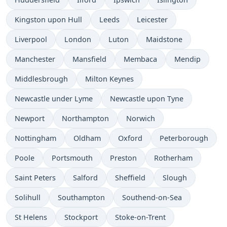
Kingston upon Hull
Leeds
Leicester
Liverpool
London
Luton
Maidstone
Manchester
Mansfield
Membaca
Mendip
Middlesbrough
Milton Keynes
Newcastle under Lyme
Newcastle upon Tyne
Newport
Northampton
Norwich
Nottingham
Oldham
Oxford
Peterborough
Poole
Portsmouth
Preston
Rotherham
Saint Peters
Salford
Sheffield
Slough
Solihull
Southampton
Southend-on-Sea
St Helens
Stockport
Stoke-on-Trent