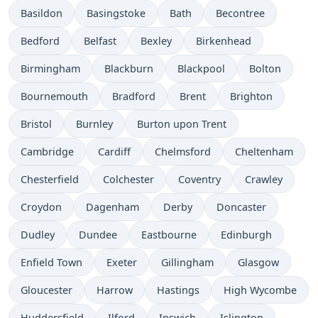
Basildon
Basingstoke
Bath
Becontree
Bedford
Belfast
Bexley
Birkenhead
Birmingham
Blackburn
Blackpool
Bolton
Bournemouth
Bradford
Brent
Brighton
Bristol
Burnley
Burton upon Trent
Cambridge
Cardiff
Chelmsford
Cheltenham
Chesterfield
Colchester
Coventry
Crawley
Croydon
Dagenham
Derby
Doncaster
Dudley
Dundee
Eastbourne
Edinburgh
Enfield Town
Exeter
Gillingham
Glasgow
Gloucester
Harrow
Hastings
High Wycombe
Huddersfield
Ilford
Ipswich
Islington