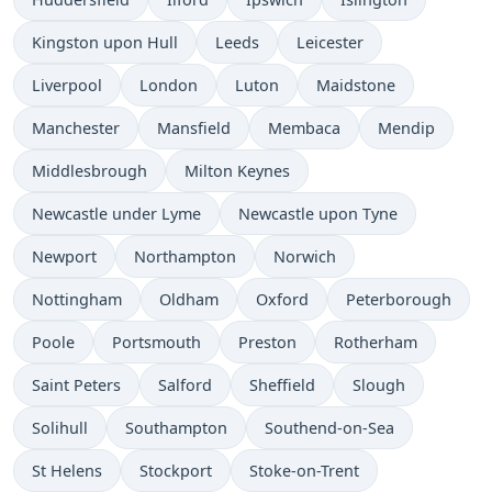
Kingston upon Hull
Leeds
Leicester
Liverpool
London
Luton
Maidstone
Manchester
Mansfield
Membaca
Mendip
Middlesbrough
Milton Keynes
Newcastle under Lyme
Newcastle upon Tyne
Newport
Northampton
Norwich
Nottingham
Oldham
Oxford
Peterborough
Poole
Portsmouth
Preston
Rotherham
Saint Peters
Salford
Sheffield
Slough
Solihull
Southampton
Southend-on-Sea
St Helens
Stockport
Stoke-on-Trent