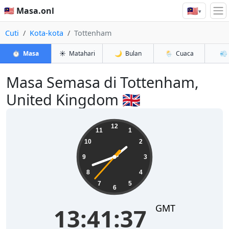
🇲🇾
🇲🇾 Masa.onl
▾
Cuti
Kota-kota
Tottenham
⏱️
Masa
☀️
Matahari
🌙
Bulan
🌦️
Cuaca
💨
Masa Semasa di Tottenham,
United Kingdom 🇬🇧
13:41:38
12
11
1
10
2
9
3
8
4
7
5
6
GMT
13:41:38