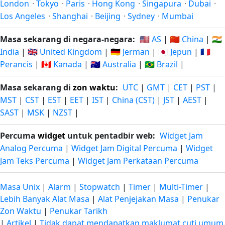
London
·
Tokyo
·
Paris
·
Hong Kong
·
Singapura
·
Dubai
·
Los Angeles
·
Shanghai
·
Beijing
·
Sydney
·
Mumbai
Masa sekarang di negara-negara:
🇺🇸 AS
|
🇨🇳 China
|
🇮🇳
India
|
🇬🇧 United Kingdom
|
🇩🇪 Jerman
|
🇯🇵 Jepun
|
🇫🇷
Perancis
|
🇨🇦 Kanada
|
🇦🇺 Australia
|
🇧🇷 Brazil
|
Masa sekarang di
zon waktu
:
UTC
|
GMT
|
CET
|
PST
|
MST
|
CST
|
EST
|
EET
|
IST
|
China (CST)
|
JST
|
AEST
|
SAST
|
MSK
|
NZST
|
Percuma
widget
untuk pentadbir web:
Widget Jam
Analog Percuma
|
Widget Jam Digital Percuma
|
Widget
Jam Teks Percuma
|
Widget Jam Perkataan Percuma
Masa Unix
|
Alarm
|
Stopwatch
|
Timer
|
Multi-Timer
|
Lebih Banyak Alat Masa
|
Alat Penjejakan Masa
|
Penukar
Zon Waktu
|
Penukar Tarikh
|
Artikel
|
Tidak dapat mendapatkan maklumat cuti umum