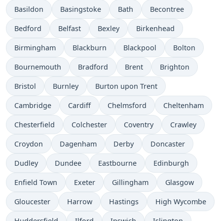
Basildon
Basingstoke
Bath
Becontree
Bedford
Belfast
Bexley
Birkenhead
Birmingham
Blackburn
Blackpool
Bolton
Bournemouth
Bradford
Brent
Brighton
Bristol
Burnley
Burton upon Trent
Cambridge
Cardiff
Chelmsford
Cheltenham
Chesterfield
Colchester
Coventry
Crawley
Croydon
Dagenham
Derby
Doncaster
Dudley
Dundee
Eastbourne
Edinburgh
Enfield Town
Exeter
Gillingham
Glasgow
Gloucester
Harrow
Hastings
High Wycombe
Huddersfield
Ilford
Ipswich
Islington