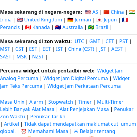
Masa sekarang di negara-negara:
🇺🇸 AS
|
🇨🇳 China
|
🇮🇳
India
|
🇬🇧 United Kingdom
|
🇩🇪 Jerman
|
🇯🇵 Jepun
|
🇫🇷
Perancis
|
🇨🇦 Kanada
|
🇦🇺 Australia
|
🇧🇷 Brazil
|
Masa sekarang di
zon waktu
:
UTC
|
GMT
|
CET
|
PST
|
MST
|
CST
|
EST
|
EET
|
IST
|
China (CST)
|
JST
|
AEST
|
SAST
|
MSK
|
NZST
|
Percuma
widget
untuk pentadbir web:
Widget Jam
Analog Percuma
|
Widget Jam Digital Percuma
|
Widget
Jam Teks Percuma
|
Widget Jam Perkataan Percuma
Masa Unix
|
Alarm
|
Stopwatch
|
Timer
|
Multi-Timer
|
Lebih Banyak Alat Masa
|
Alat Penjejakan Masa
|
Penukar
Zon Waktu
|
Penukar Tarikh
|
Artikel
|
Tidak dapat mendapatkan maklumat cuti umum
global.
|
⏰ Memahami Masa
|
☀️ Belajar tentang