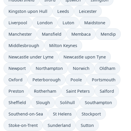
Kingston upon Hull
Leeds
Leicester
Liverpool
London
Luton
Maidstone
Manchester
Mansfield
Membaca
Mendip
Middlesbrough
Milton Keynes
Newcastle under Lyme
Newcastle upon Tyne
Newport
Northampton
Norwich
Oldham
Oxford
Peterborough
Poole
Portsmouth
Preston
Rotherham
Saint Peters
Salford
Sheffield
Slough
Solihull
Southampton
Southend-on-Sea
St Helens
Stockport
Stoke-on-Trent
Sunderland
Sutton