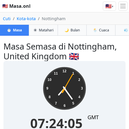
🇲🇾
🇲🇾 Masa.onl
▾
Cuti
Kota-kota
Nottingham
⏱️
Masa
☀️
Matahari
🌙
Bulan
🌦️
Cuaca
💨
Masa Semasa di Nottingham,
United Kingdom 🇬🇧
07:24:05
12
11
1
10
2
9
3
8
4
7
5
6
GMT
07:24:05