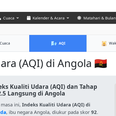
Cuaca
Kalender & Acara
Matahari & Bulan
🌬️
🕌
Cuaca
AQI
Wak
ara (AQI) di Angola 🇦🇴
eks Kualiti Udara (AQI) dan Tahap
.5 Langsung di Angola
 masa ini,
Indeks Kualiti Udara (AQI) di
nda
, ibu negara Angola, diukur pada skor
92
.