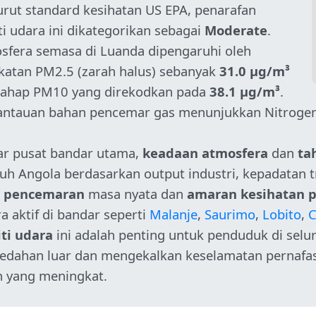
rut standard kesihatan US EPA, penarafan
ti udara ini dikategorikan sebagai
Moderate
.
sfera semasa di Luanda dipengaruhi oleh
katan PM2.5 (zarah halus) sebanyak
31.0 µg/m³
tahap PM10 yang direkodkan pada
38.1 µg/m³
.
ntauan bahan pencemar gas menunjukkan Nitrogen
uar pusat bandar utama,
keadaan atmosfera
dan
ta
ruh Angola berdasarkan output industri, kepadatan t
 pencemaran
masa nyata dan
amaran kesihatan 
a aktif di bandar seperti
Malanje
,
Saurimo
,
Lobito
,
C
iti udara
ini adalah penting untuk penduduk di sel
edahan luar dan mengekalkan keselamatan pernaf
h yang meningkat.