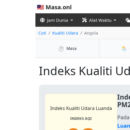
🇲🇾 Masa.onl
Jam Dunia
Alat Waktu
Cuti
Kualiti Udara
Angola
⏱️
🌦️
Masa
Indeks Kualiti Ud
Ind
PM2
Indeks Kualiti Udara Luanda
Pada
INDEKS AQI
Lua