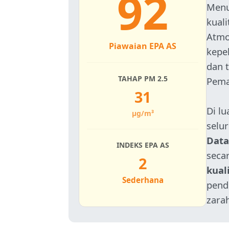
92
Menu
kuali
Atmo
Piawaian EPA AS
kepe
dan 
TAHAP PM 2.5
Pema
31
Di l
µg/m³
selu
Data
INDEKS EPA AS
secar
2
kual
Sederhana
pend
zara