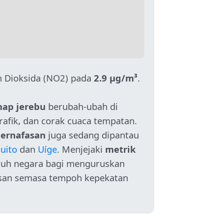
 Dioksida (NO2) pada
2.9 µg/m³
.
hap jerebu
berubah-ubah di
rafik, dan corak cuaca tempatan.
pernafasan
juga sedang dipantau
uito
dan
Uíge
. Menjejaki
metrik
uruh negara bagi menguruskan
asan semasa tempoh kepekatan