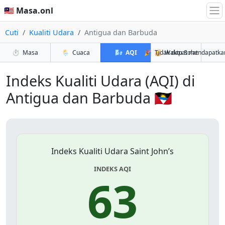
🇲🇾 Masa.onl
Cuti
Kualiti Udara
Antigua dan Barbuda
⏱️
Masa
🌦️
Cuaca
🌬️
AQI
🎉
🕌
Tidak dapat mendapatka
Waktu Solat
Indeks Kualiti Udara (AQI) di
Antigua dan Barbuda 🇦🇬
Indeks Kualiti Udara Saint John’s
INDEKS AQI
63